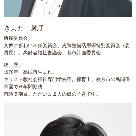
きよた 純子
所属委員会／
文教にぎわい常任委員会、史跡整備活用等特別委員会（委
員長）、高齢者福祉審議会、都市計画委員会
経 歴／
1976年、高槻市生まれ。
キリスト教社会福祉専門学校卒。保育士。枚方市の民間保
育園で６年間勤務。
市議５期目。ただいま２人の娘の子育て中。