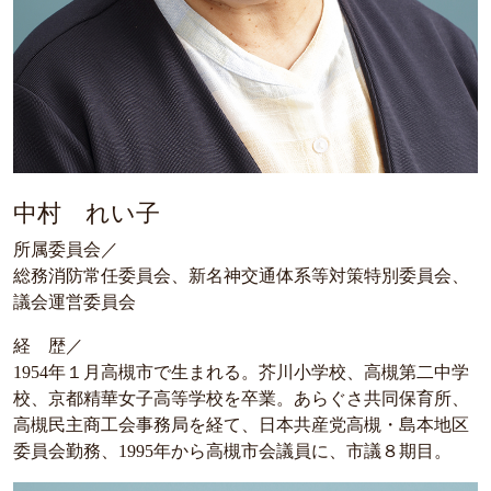
中村 れい子
所属委員会／
総務消防常任委員会、新名神交通体系等対策特別委員会、
議会運営委員会
経 歴／
1954年１月高槻市で生まれる。芥川小学校、高槻第二中学
校、京都精華女子高等学校を卒業。あらぐさ共同保育所、
高槻民主商工会事務局を経て、日本共産党高槻・島本地区
委員会勤務、1995年から高槻市会議員に、市議８期目。