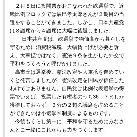
２月８日に投開票がおこなわれた総選挙で、近
畿比例ブロックでは辰巳孝太郎さんが２期目の当
選をすることができました。しかし、日本共産党
は８議席から４議席に大幅に後退しました。
日本共産党は、総選挙で物価高から暮らしを
守るために消費税減税、大幅賃上げが必要と訴
え、大軍拡ではなく、憲法９条を生かした外交で
平和をつくろうと呼びかけました。
高市氏は選挙後、憲法改定や大軍拡を進めてい
くと発言しましたが、憲法改定を国民が信任した
わけではありません。自民党は比例代表選挙の得
票でいえば、投票した有権者のうち36．７％しか
獲得しておらず、３分の２超の議席を占めること
ができたのは小選挙区制度によるものです。
今後もくらし第一に、平和を守るためにみなさ
んとご一緒にこれからも力をつくします。