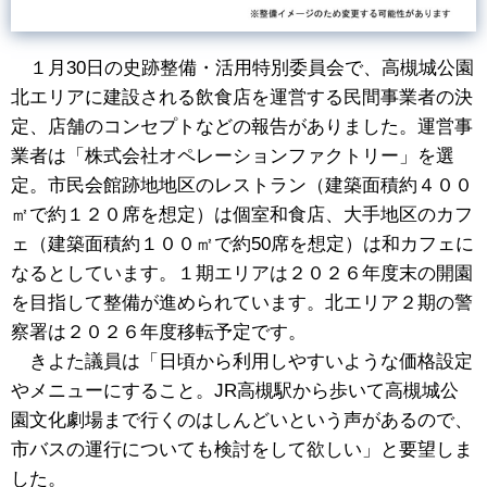
１月30日の史跡整備・活用特別委員会で、高槻城公園
北エリアに建設される飲食店を運営する民間事業者の決
定、店舗のコンセプトなどの報告がありました。運営事
業者は「株式会社オペレーションファクトリー」を選
定。市民会館跡地地区のレストラン（建築面積約４００
㎡で約１２０席を想定）は個室和食店、大手地区のカフ
ェ（建築面積約１００㎡で約50席を想定）は和カフェに
なるとしています。１期エリアは２０２６年度末の開園
を目指して整備が進められています。北エリア２期の警
察署は２０２６年度移転予定です。
きよた議員は「日頃から利用しやすいような価格設定
やメニューにすること。JR高槻駅から歩いて高槻城公
園文化劇場まで行くのはしんどいという声があるので、
市バスの運行についても検討をして欲しい」と要望しま
した。