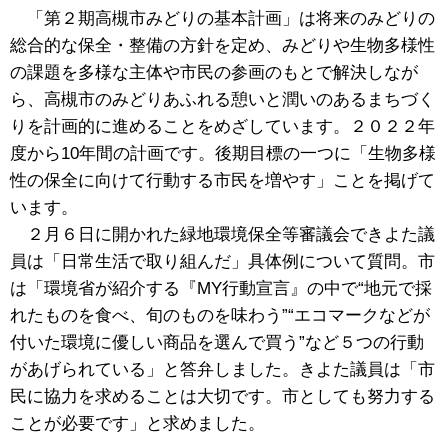
「第２期高槻市みどりの基本計画」は将来のみどりの
総合的な保全・整備の方針を定め、みどりや生物多様性
の課題を多様な主体や市民の参画のもとで解決しなが
ら、高槻市のみどりあふれる憩いと潤いのあるまちづく
りを計画的に進めることをめざしています。２０２２年
度から10年間の計画です。後期目標の一つに「生物多様
性の保全に向けて行動する市民を増やす」ことを掲げて
います。
２月６日に開かれた緑地環境保全等審議会できよた議
員は「日常生活で取り組んだ」具体例について質問。市
は「環境省が紹介する『MY行動宣言』の中で“地元で採
れたものを食べ、旬のものを味わう”“エコマークなどが
付いた環境に優しい商品を選んで買う”など５つの行動
があげられている」と答弁しました。きよた議員は「市
民に協力を求めることは大切です。市としても努力する
ことが必要です」と求めました。